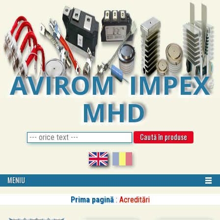
AVIROM IMPEX
MHD
MENIU
Prima pagină
:
Acreditări