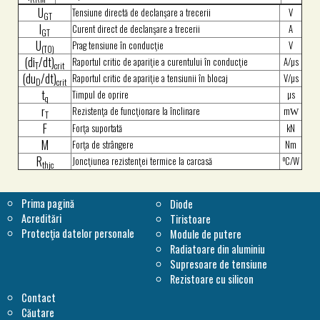
U
Tensiune directă de declanşare a trecerii
V
GT
I
Curent direct de declanşare a trecerii
A
GT
U
Prag tensiune în conducţie
V
(T0)
(di
/dt)
Raportul critic de apariţie a curentului în conducţie
A/µs
T
crit
(du
/dt)
Raportul critic de apariţie a tensiunii în blocaj
V/µs
D
crit
t
Timpul de oprire
µs
q
r
Rezistenţa de funcţionare la înclinare
m
W
T
F
Forţa suportată
kN
M
Forţa de strângere
Nm
R
o
Joncţiunea rezistenţei termice la carcasă
C/W
thjc
Prima pagină
Diode
Acreditări
Tiristoare
Protecţia datelor personale
Module de putere
Radiatoare din aluminiu
Supresoare de tensiune
Rezistoare cu silicon
Contact
Căutare