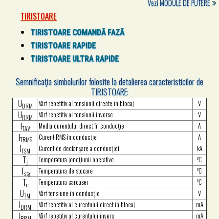
Vezi
MODULE DE PUTERE
TIRISTOARE
TIRISTOARE COMANDĂ FAZĂ
TIRISTOARE RAPIDE
TIRISTOARE ULTRA RAPIDE
Semnificaţia simbolurilor folosite la detalierea caracteristicilor de
TIRISTOARE:
U
Vârf repetitiv al tensiunii directe în blocaj
V
DRM
U
Vârf repetitiv al tensiunii inverse
V
RRM
I
Media curentului direct în conducţie
A
TAV
I
Curent RMS în conducţie
A
TRMS
I
Curent de declanşare a conducţiei
kA
TSM
T
o
Temperatura joncţiunii operative
C
j
T
o
Temperatura de stocare
C
stg
T
o
Temperatura carcasei
C
c
U
Vârf tensiune în conducţie
V
TM
I
Vârf repetitiv al curentului direct în blocaj
mA
DRM
I
Vârf repetitiv al curentului invers
mA
RRM