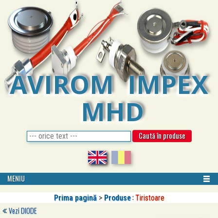
AVIROM IMPEX
MHD
MENIU
:
Prima pagină
>
Produse
Tiristoare
Vezi
DIODE